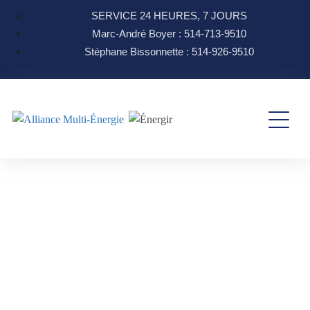
SERVICE 24 HEURES, 7 JOURS
Marc-André Boyer : 514-713-9510
Stéphane Bissonnette : 514-926-9510
Nos Tarifs
Découvrez les tarifs pratiqués par Alliance Multi-
Énergie pour ses services en système de