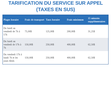
TARIFICATION DU SERVICE SUR APPEL
(TAXES EN SUS)
15 minutes
Plages horaire
Frais de transport
Taux horaire
Frais minimum
supplémentaires
Du lundi au
vendredi de 7h à
75,00$
125,00$
200,00$
31,25$
17h
Du lundi au
vendredi de 17h à
150,00$
250,00$
400,00$
62,50$
7h
Du vendredi 17h à
lundi 7h et les
150,00$
250,00$
400,00$
62,50$
jours fériés