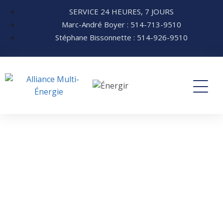
SERVICE 24 HEURES, 7 JOURS
Marc-André Boyer : 514-713-9510
Stéphane Bissonnette : 514-926-9510
Nous joindre
Contactez-nous pour toutes
demandes de renseignements ou